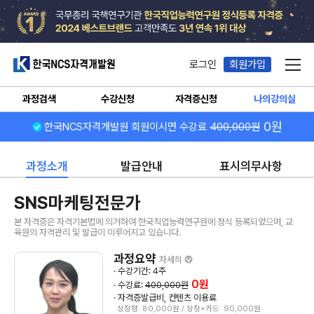
한국NCS자격개발원
로그인
회원가입
메뉴
과정검색
수강신청
자격증신청
나의강의실
0원
한국NCS자격개발원 회원이시면 수강료
400,000원
과정소개
발급안내
표시의무사항
SNS마케팅전문가
본 자격증은 자격기본법에 의거하여 한국직업능력연구원에 정식 등록되었으며, 교
육원의 자격관리 및 발급이 이루어지고 있습니다.
과정요약
자세히
· 수강기간: 4주
0원
· 수강료:
400,000원
· 자격증발급비, 컨텐츠 이용료
상장형: 80,000원 / 상장+카드: 90,000원