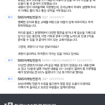
요즘은 모두 SNS를 쓰기 때문에 나중에 창업을 하거나 취업을 할 때
도움이 될 것 같아서 신청했습니다.
내용이 많이 어려울까봐 걱정했는데, 강사님께서 자세히 설명해 주셔
서 이해도 빨리 하고 좋은 성적을 거두었습니다.
SNS마케팅전문가
후기
정승*
2024/05/11
명쾌한 강의와 좋은 교재를 바탕으로 어렵지 않게 마무리하고 자격
획득하였습니다.
취미로 블로그 운영하면서 다양한 협찬을 받거나 제 일상을 기록으로
남기고 있는 중인데, 이번 기회로 향후 디지털 노마드로 인생 2막을
준비할 수 있을 것 같아서 의미 있는 교육이였습니다.
그런데, 과정이 더 이상 안보이네요?
과정이 없어져도 자격증의 가치는 있을 거라고 믿어요.
SNS마케팅전문가
후기
SARAH ABDELHAMEED F*
2024/01/22
10년전 콘텐츠이다보니까 실은 배운 걸 많지 않았습니다. 내용 반복
도 많고 10분내 설명 가능한 내용을 20~25분이 걸려서 좀 지루했을
때가 많았어요.한 60% 들었다가 그냥 포기하기로 했어요
SNS마케팅전문가
후기
고유*
2023/11/20
SNS마케팅 전문가 수업을 들으면서 정말 많은 도움이 되었어요
이해가 쏙 들어오고 모르던 부분들도 알게되었어요
한국NCS자격개발원