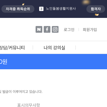
심리상담사
2
노인돌봄생활지원사
자격증 취득순위
3
합격자
학교안전지도사
4
자전거정비지도사
5
네이버
페이스북
인스타
로그인
회원가입
타로상담전문가
1
상담/커뮤니티
나의 강의실
0원
 발급이 이루어지고 있습니다.
표시의무사항