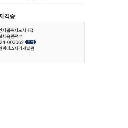
자격증
버인지활동지도사 1급
문화체육관광부
조회
24-003062
한국엔씨에스자격개발원