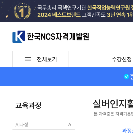
한국NCS자격개발원
수강신청
전체보기
실버인지
교육과정
본 자격증은 자격기본
∧
AI과정
과정