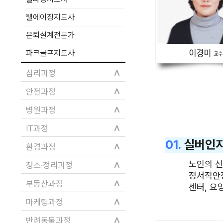
웰에이징지도사
은퇴설계전문가
파크골프지도사
∧
심리과정
∧
안전과정
∧
병원과정
∧
IT과정
01.
실버인
∧
환경과정
노인의 신
∧
청소·정리과정
정서적안정
∧
부동산과정
센터, 요
∧
마케팅과정
∧
반려동물과정