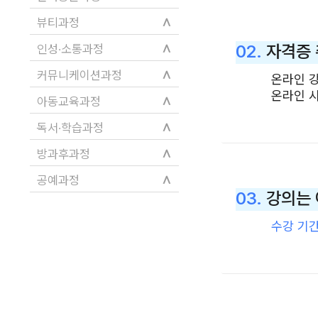
∧
뷰티과정
∧
02.
자격증 
인성·소통과정
∧
커뮤니케이션과정
온라인 
온라인 시
∧
아동교육과정
∧
독서·학습과정
∧
방과후과정
∧
공예과정
03.
강의는 
수강 기