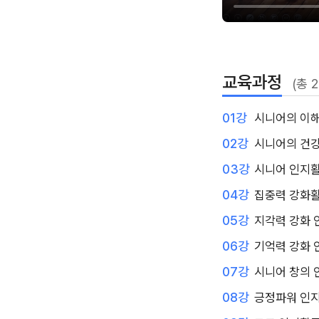
교육과정
(총 
01강
시니어의 이
02강
시니어의 건
03강
시니어 인지
04강
집중력 강화
05강
지각력 강화 
06강
기억력 강화 
07강
시니어 창의 
08강
긍정파워 인