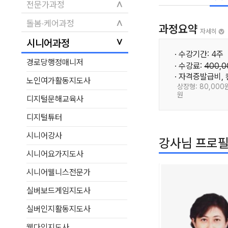
∧
전문가과정
∧
돌봄·케어과정
과정요약
자세히
∨
시니어과정
· 수강기간: 4주
경로당행정매니저
· 수강료:
400,
· 자격증발급비,
노인여가활동지도사
상장형: 80,000원
원
디지털문해교육사
디지털튜터
시니어강사
강사님 프로
시니어요가지도사
시니어웰니스전문가
실버보드게임지도사
실버인지활동지도사
웰다잉지도사