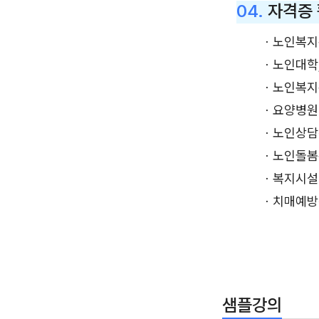
04.
자격증
ㆍ노인복지
ㆍ노인대학
ㆍ노인복지
ㆍ요양병원
ㆍ노인상담
ㆍ노인돌봄
ㆍ복지시설
ㆍ치매예방
샘플강의