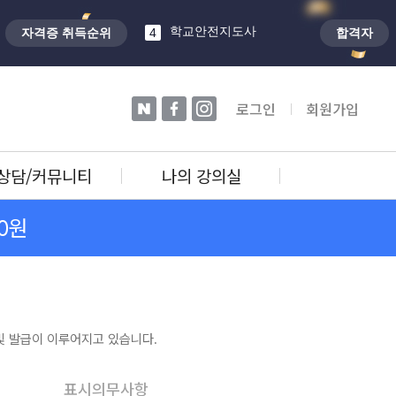
노인돌봄생활지원사
3
학교안전지도사
자격증 취득순위
4
합격자
자전거정비지도사
5
타로상담전문가
1
네이버
페이스북
인스타
로그인
회원가입
상담/커뮤니티
나의 강의실
0원
 발급이 이루어지고 있습니다.
표시의무사항