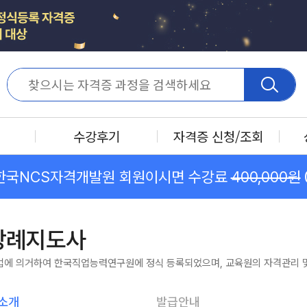
수강후기
자격증 신청/조회
한국NCS자격개발원 회원이시면 수강료
400,000원
장례지도사
법에 의거하여 한국직업능력연구원에 정식 등록되었으며, 교육원의 자격관리 및
소개
발급안내