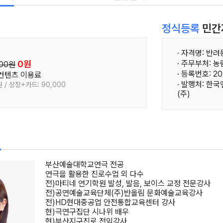
정식등록
민간
· 자격명: 반
0원
· 주무부처: 
000원
· 등록번호: 20
 컨텐츠 이용료
· 발행처: 
 / 상장+카드: 90,000
(주)
필
부산예술대학교연극 전공
연극을 활용한 진로수업 외 다수
전)마티네 연기학원 발성, 발음, 보이스 교정 전문강사
전)공연예술교육단체(주)반올림 문화예술교육강사
전)HD현대중공업 안전통합교육센터 강사
현)극연구집단 시나위 배우
현)부산지구진로 전임강사