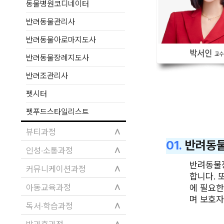
동물병원코디네이터
반려동물관리사
반려동물아로마지도사
반려동물장례지도사
반려조관리사
펫시터
펫푸드스타일리스트
∧
뷰티과정
01.
반려동
∧
인성·소통과정
반려동물
∧
커뮤니케이션과정
합니다. 
∧
에 필요한
아동교육과정
며 보호자
∧
독서·학습과정
∧