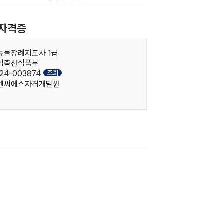
자격증
려동물장례지도사 1급
농림축산식품부
조회
24-003874
한국엔씨에스자격개발원