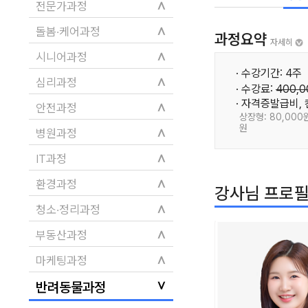
∧
전문가과정
∧
돌봄·케어과정
과정요약
자세히
∧
시니어과정
· 수강기간: 4주
∧
심리과정
· 수강료:
400,
· 자격증발급비,
∧
안전과정
상장형: 80,000원
원
∧
병원과정
∧
IT과정
∧
환경과정
강사님 프로
∧
청소·정리과정
∧
부동산과정
∧
마케팅과정
∨
반려동물과정