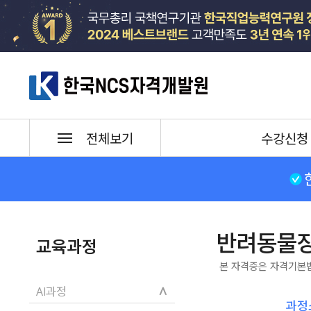
한국NCS자격개발원
수강신청
전체보기
반려동물
교육과정
본 자격증은 자격기본
∧
AI과정
과정