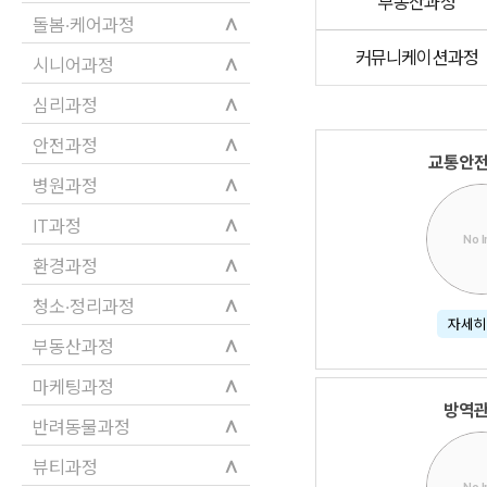
부동산과정
∧
돌봄·케어과정
커뮤니케이션과정
∧
시니어과정
∧
심리과정
∧
안전과정
교통안
∧
병원과정
∧
IT과정
No 
∧
환경과정
∧
청소·정리과정
자세히
∧
부동산과정
∧
마케팅과정
방역
∧
반려동물과정
∧
뷰티과정