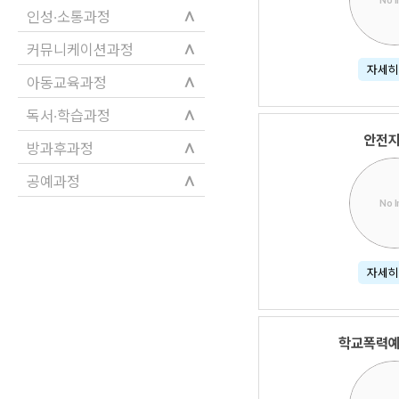
No 
∧
인성·소통과정
∧
커뮤니케이션과정
자세히
∧
아동교육과정
∧
독서·학습과정
안전
∧
방과후과정
∧
공예과정
No 
자세히
학교폭력