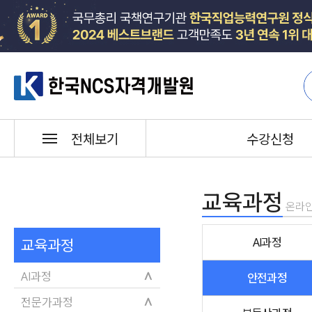
한국NCS자격개발원
수강신청
전체보기
교육과정
온라인
AI과정
교육과정
∧
AI과정
안전과정
∧
전문가과정