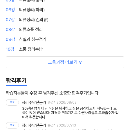
06강
의류정리(하의)
07강
의류정리(긴의류)
08강
의류소품 정리
09강
침실과 침구정리
10강
소품 정리수납
교육과정 더보기
∨
합격후기
학습자분들이 수강 후 남겨주신 소중한 합격후기입니다.
정리수납전문가
후기
송명*
2026/08/02
30년을 넘게 다닌 직장을 퇴사하고 집을 정리하고자 취득했는데 도
움이 많이 됐습니다. 자격증 취득계기로 다른사람들도 도와줄수가 있
어서 뿌듯합니다
정리수납전문가
후기
홍경*
2026/07/13