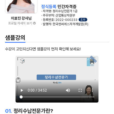
정식등록
민간자격증
· 자격명: 정리수납전문가 1급
· 주무부처: 산업통상자원부
이효진 강사님
· 등록번호: 2022-000233
조회
프로필 자세히 보기
· 발행처: 한국엔씨에스자격개발원(주)
샘플강의
수강이 고민되신다면 샘플강의 먼저 확인해 보세요!
01.
정리수납전문가란?