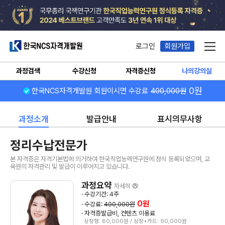
한국NCS자격개발원
로그인
회원가입
메뉴
과정검색
수강신청
자격증신청
나의강의실
0원
한국NCS자격개발원 회원이시면 수강료
400,000원
과정소개
발급안내
표시의무사항
정리수납전문가
본 자격증은 자격기본법에 의거하여 한국직업능력연구원에 정식 등록되었으며, 교
육원의 자격관리 및 발급이 이루어지고 있습니다.
과정요약
자세히
· 수강기간: 4주
0원
· 수강료:
400,000원
· 자격증발급비, 컨텐츠 이용료
상장형: 80,000원 / 상장+카드: 90,000원