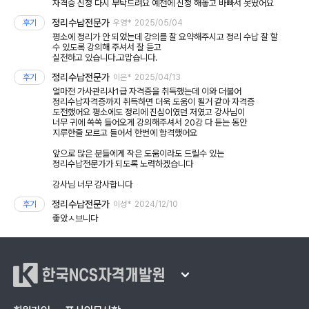
자격증 신청 다시 부탁드려요 예전에 신청 해놓고 바빠서 못땄어요
정리수납전문가
후기
우영*
2025/05/04
평소에 정리가 안 되었는데 강의를 잘 요약해주시고 정리 수납 잘 할
수 있도록 강의해 주셔서 잘 듣고
실천하고 있습니다.고맙습니다.
정리수납전문가
후기
이은*
2025/04/13
얼마전 가사관리사1급 자격증을 취득했는데 이와 더불어
정리수납자격증까지 취득하면 더욱 도움이 될거 같아 자격증
도전했어요 평소에도 정리에 진심이였던 저였고 강사님이
너무 귀에 쏙쏙 들어오게 강의해주셔서 20강 다 듣는 동안
지루한줄 모르고 들어서 한번에 합격했어요
앞으로 많은 분들에게 작은 도움이라도 드릴수 있는
정리수납전문가가 되도록 노력하겠습니다
강사님 너무 감사합니다
정리수납전문가
후기
이성*
2024/12/10
좋았ㅅ브니다
한국NCS자격개발원