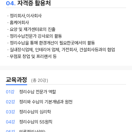
04.
자격증 활용처
ㆍ정리회사,이사회사
ㆍ홈케어회사
ㆍ요양 및 재가센터로의 진출
ㆍ정리수납전문가 강사로의 활동
ㆍ정리수납을 통해 환경개선이 필요한곳에서의 활동
ㆍ실내장식업체, 인테리어 업체, 가전회사, 건설회사등과의 협업
ㆍ무점포 창업 및 프리랜서 등
교육과정
(총 20강)
01강
정리수납 전문가 역할
02강
정리와 수납의 기본개념과 원천
03강
정리수납의 심리학
04강
정리수납의 5S원칙
05강
의류정리(상의)