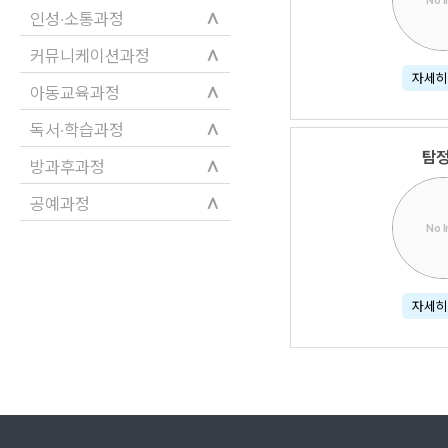
No 
∧
인성·소통과정
∧
커뮤니케이션과정
자세히
∧
아동교육과정
∧
독서·학습과정
탐
∧
방과후과정
∧
공예과정
No 
자세히