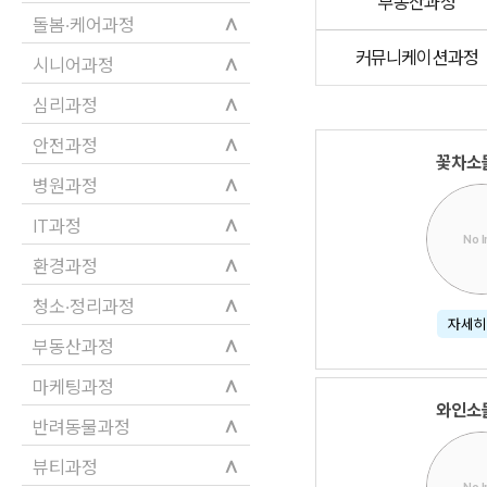
부동산과정
∧
돌봄·케어과정
커뮤니케이션과정
∧
시니어과정
∧
심리과정
∧
안전과정
꽃차소
∧
병원과정
∧
IT과정
No 
∧
환경과정
∧
청소·정리과정
자세히
∧
부동산과정
∧
마케팅과정
와인소
∧
반려동물과정
∧
뷰티과정