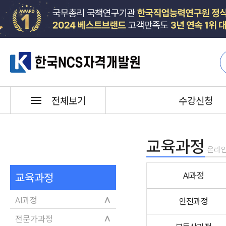
한국NCS자격개발원
수강신청
전체보기
교육과정
온라인
AI과정
교육과정
∧
AI과정
안전과정
∧
전문가과정