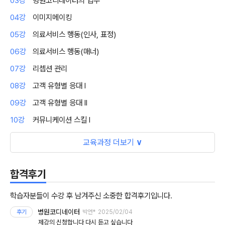
03강
병원코디네이터의 업무
04강
이미지메이킹
05강
의료서비스 행동(인사, 표정)
06강
의료서비스 행동(매너)
07강
리셉션 관리
08강
고객 유형별 응대 I
09강
고객 유형별 응대 II
10강
커뮤니케이션 스킬 I
교육과정 더보기
∨
합격후기
학습자분들이 수강 후 남겨주신 소중한 합격후기입니다.
병원코디네이터
후기
박연*
2025/02/04
제강의 신청합니다 다시 듣고 싶습니다