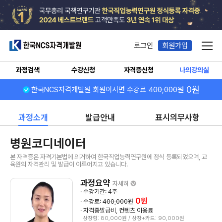
한국NCS자격개발원
로그인
회원가입
메뉴
과정검색
수강신청
자격증신청
나의강의실
0원
한국NCS자격개발원 회원이시면 수강료
400,000원
과정소개
발급안내
표시의무사항
병원코디네이터
본 자격증은 자격기본법에 의거하여 한국직업능력연구원에 정식 등록되었으며, 교
육원의 자격관리 및 발급이 이루어지고 있습니다.
과정요약
자세히
· 수강기간: 4주
0원
· 수강료:
400,000원
· 자격증발급비, 컨텐츠 이용료
상장형: 80,000원 / 상장+카드: 90,000원